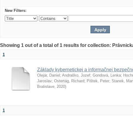
New Filters:
Showing 1 out of a total of 1 results for collection: Právnick
1
Základy kybernetickej a informačnej bezpečno
Olejár, Daniel
;
Andraško, Jozef
;
Gondová, Lenka
;
Hoch
Jaroslav
;
Ostertág, Richard
;
Pištek, Peter
;
Stanek, Mar
Bratislave
,
2020
)
1