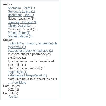
Author
Andraško, Jozef (1)
Gondová, Lenka (1)
Hochmann, Ján (1)
Hudec, Ladislav (1)
Janáček, Jaroslav (1)
Olejár, Daniel (1)
Ostertág, Richard (1)
Pištek, Peter (1)
Stanek, Martin (1)
Subject
architektúry a modely informačných
systémov (1)
bezpečnosť ľudských zdrojov (1)
forenzná analýza počítačových
systémov (1)
fyzická bezpečnosť a bezpečnosť
prostredia (1)
informačná bezpečnosť (1)
kryptológia (1)
kybernetická bezpečnosť (1)
siete, internet a telekomunikácie (1)
... View More
Date Issued
2020 (1)
Has File(s)
Yes (1)