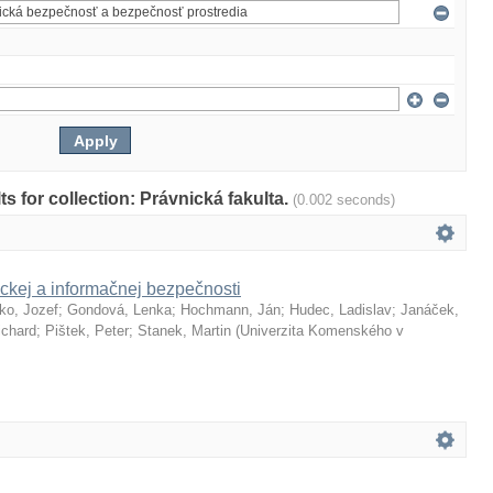
lts for collection: Právnická fakulta.
(0.002 seconds)
ckej a informačnej bezpečnosti
ko, Jozef
;
Gondová, Lenka
;
Hochmann, Ján
;
Hudec, Ladislav
;
Janáček,
ichard
;
Pištek, Peter
;
Stanek, Martin
(
Univerzita Komenského v