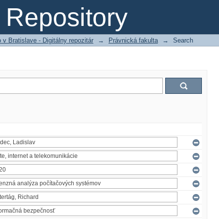
Repository
 Bratislave - Digitálny repozitár
→
Právnická fakulta
→
Search