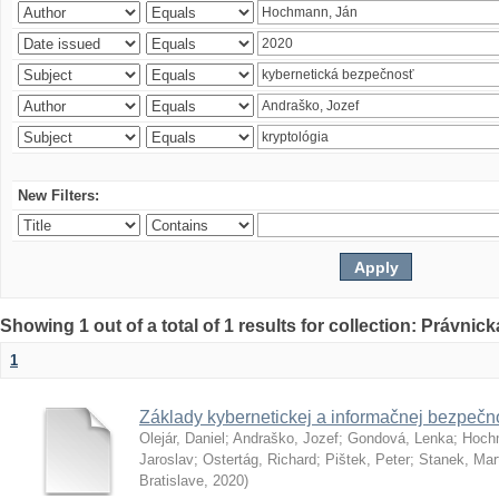
New Filters:
Showing 1 out of a total of 1 results for collection: Právnick
1
Základy kybernetickej a informačnej bezpečno
Olejár, Daniel
;
Andraško, Jozef
;
Gondová, Lenka
;
Hoch
Jaroslav
;
Ostertág, Richard
;
Pištek, Peter
;
Stanek, Mar
Bratislave
,
2020
)