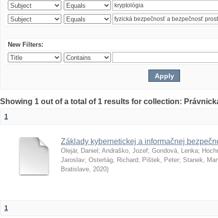
New Filters:
Showing 1 out of a total of 1 results for collection: Právnick
1
Základy kybernetickej a informačnej bezpečno
Olejár, Daniel
;
Andraško, Jozef
;
Gondová, Lenka
;
Hoch
Jaroslav
;
Ostertág, Richard
;
Pištek, Peter
;
Stanek, Mar
Bratislave
,
2020
)
1