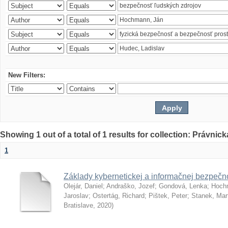
New Filters:
Showing 1 out of a total of 1 results for collection: Právnick
1
Základy kybernetickej a informačnej bezpečno
Olejár, Daniel
;
Andraško, Jozef
;
Gondová, Lenka
;
Hoch
Jaroslav
;
Ostertág, Richard
;
Pištek, Peter
;
Stanek, Mar
Bratislave
,
2020
)