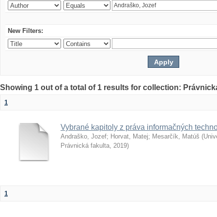
New Filters:
Showing 1 out of a total of 1 results for collection: Právnick
1
Vybrané kapitoly z práva informačných techno
Andraško, Jozef
;
Horvat, Matej
;
Mesarčík, Matúš
(
Univ
Právnická fakulta
,
2019
)
1