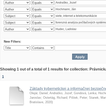
New Filters:
Showing 1 out of a total of 1 results for collection: Právnick
1
Základy kybernetickej a informačnej bezpečno
Olejár, Daniel
;
Andraško, Jozef
;
Gondová, Lenka
;
Hoch
Jaroslav
;
Ostertág, Richard
;
Pištek, Peter
;
Stanek, Mar
Bratislave
,
2020
)