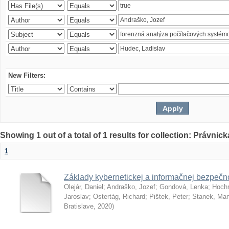
New Filters:
Showing 1 out of a total of 1 results for collection: Právnick
1
Základy kybernetickej a informačnej bezpečno
Olejár, Daniel
;
Andraško, Jozef
;
Gondová, Lenka
;
Hoch
Jaroslav
;
Ostertág, Richard
;
Pištek, Peter
;
Stanek, Mar
Bratislave
,
2020
)