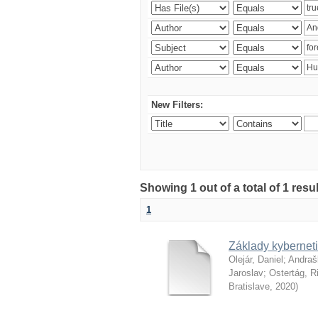
New Filters:
Showing 1 out of a total of 1 resu
1
Základy kyberneti
Olejár, Daniel
;
Andraš
Jaroslav
;
Ostertág, R
Bratislave
,
2020
)