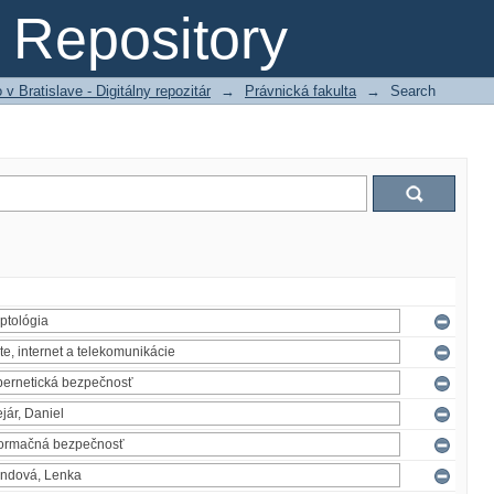
Repository
 Bratislave - Digitálny repozitár
→
Právnická fakulta
→
Search