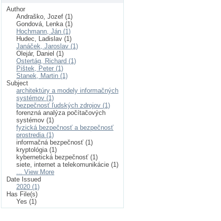
Author
Andraško, Jozef (1)
Gondová, Lenka (1)
Hochmann, Ján (1)
Hudec, Ladislav (1)
Janáček, Jaroslav (1)
Olejár, Daniel (1)
Ostertág, Richard (1)
Pištek, Peter (1)
Stanek, Martin (1)
Subject
architektúry a modely informačných
systémov (1)
bezpečnosť ľudských zdrojov (1)
forenzná analýza počítačových
systémov (1)
fyzická bezpečnosť a bezpečnosť
prostredia (1)
informačná bezpečnosť (1)
kryptológia (1)
kybernetická bezpečnosť (1)
siete, internet a telekomunikácie (1)
... View More
Date Issued
2020 (1)
Has File(s)
Yes (1)