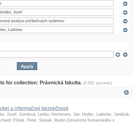
lts for collection: Právnická fakulta.
(0.001 seconds)
ckej a informačnej bezpečnosti
ko, Jozef
;
Gondová, Lenka
;
Hochmann, Ján
;
Hudec, Ladislav
;
Janáček,
ichard
;
Pištek, Peter
;
Stanek, Martin
(
Univerzita Komenského v