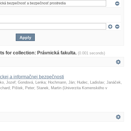
lts for collection: Právnická fakulta.
(0.001 seconds)
ckej a informačnej bezpečnosti
ko, Jozef
;
Gondová, Lenka
;
Hochmann, Ján
;
Hudec, Ladislav
;
Janáček,
ichard
;
Pištek, Peter
;
Stanek, Martin
(
Univerzita Komenského v