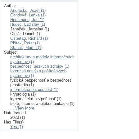
Author
Andraško, Jozef (1)
Gondová, Lenka (1)
Hochmann, Ján (1)
Hudec, Ladislav (1)
Janáček, Jaroslav (1)
Olejár, Daniel (1)
Ostertág, Richard (1)
Pištek, Peter (1)
Stanek, Martin (1)
Subject
architektúry a modely informačných
systémov (1)
bezpečnosť ľudských zdrojov (1)
forenzná analýza počítačových
systémov (1)
fyzická bezpečnosť a bezpečnosť
prostredia (1)
informačná bezpečnosť (1)
kryptológia (1)
kybernetická bezpečnosť (1)
siete, internet a telekomunikácie (1)
... View More
Date Issued
2020 (1)
Has File(s)
Yes (1)