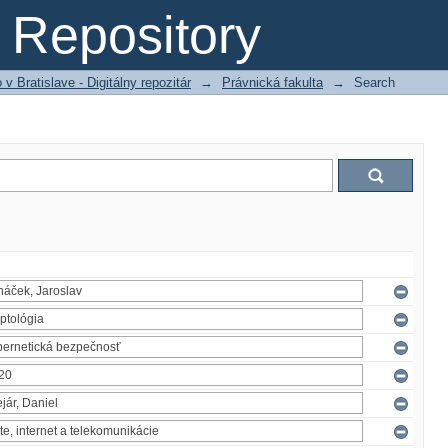
Repository
 Bratislave - Digitálny repozitár
→
Právnická fakulta
→
Search