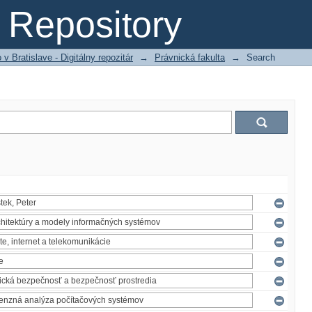
Repository
 Bratislave - Digitálny repozitár
→
Právnická fakulta
→
Search