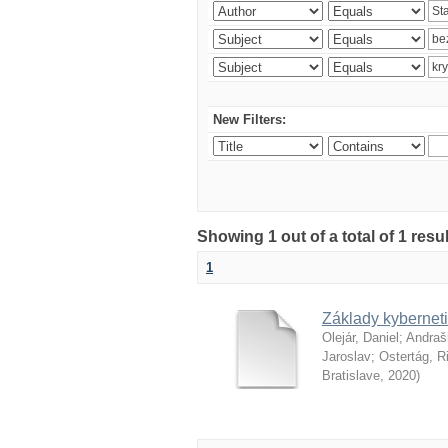
New Filters:
Showing 1 out of a total of 1 resu
1
Základy kyberneti
Olejár, Daniel
;
Andraš
Jaroslav
;
Ostertág, R
Bratislave
,
2020
)