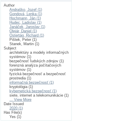
Author
Andraško, Jozef (1)
Gondová, Lenka (1)
Hochmann, Ján (1)
Hudec, Ladislav (1)
Janáček, Jaroslav (1)
Olejár, Daniel (1)
Ostertág, Richard (1)
Pištek, Peter (1)
Stanek, Martin (1)
Subject
architektúry a modely informačných
systémov (1)
bezpečnosť ľudských zdrojov (1)
forenzná analýza počítačových
systémov (1)
fyzická bezpečnosť a bezpečnosť
prostredia (1)
informačná bezpečnosť (1)
kryptológia (1)
kybernetická bezpečnosť (1)
siete, internet a telekomunikácie (1)
... View More
Date Issued
2020 (1)
Has File(s)
Yes (1)