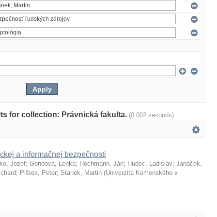
lts for collection: Právnická fakulta.
(0.002 seconds)
ckej a informačnej bezpečnosti
ko, Jozef
;
Gondová, Lenka
;
Hochmann, Ján
;
Hudec, Ladislav
;
Janáček,
ichard
;
Pištek, Peter
;
Stanek, Martin
(
Univerzita Komenského v