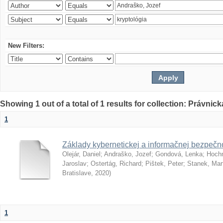
New Filters:
Showing 1 out of a total of 1 results for collection: Právnick
1
Základy kybernetickej a informačnej bezpečno
Olejár, Daniel
;
Andraško, Jozef
;
Gondová, Lenka
;
Hoch
Jaroslav
;
Ostertág, Richard
;
Pištek, Peter
;
Stanek, Mar
Bratislave
,
2020
)
1