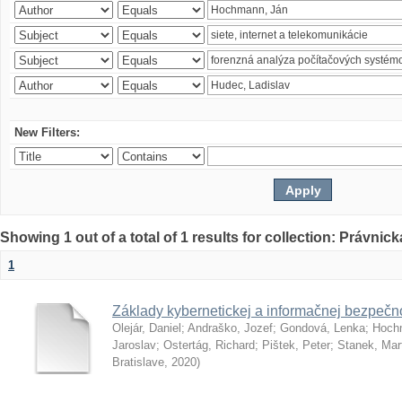
New Filters:
Showing 1 out of a total of 1 results for collection: Právnick
1
Základy kybernetickej a informačnej bezpečno
Olejár, Daniel
;
Andraško, Jozef
;
Gondová, Lenka
;
Hoch
Jaroslav
;
Ostertág, Richard
;
Pištek, Peter
;
Stanek, Mar
Bratislave
,
2020
)