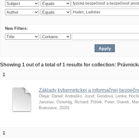
New Filters:
Showing 1 out of a total of 1 results for collection: Právnick
1
Základy kybernetickej a informačnej bezpečno
Olejár, Daniel
;
Andraško, Jozef
;
Gondová, Lenka
;
Hoch
Jaroslav
;
Ostertág, Richard
;
Pištek, Peter
;
Stanek, Mar
Bratislave
,
2020
)
1