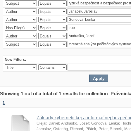
New Filters:
Showing 1 out of a total of 1 results for collection: Právnick
1
Základy kybernetickej a informačnej bezpečno
Olejár, Daniel
;
Andraško, Jozef
;
Gondová, Lenka
;
Hoch
Jaroslav
;
Ostertág, Richard
;
Pištek, Peter
;
Stanek, Mar