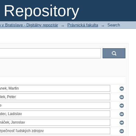
Repository
 Bratislave - Digitálny repozitár
→
Právnická fakulta
→
Search