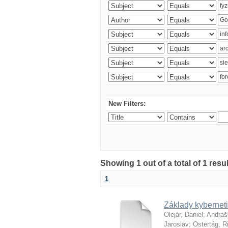
New Filters:
Showing 1 out of a total of 1 resu
1
Základy kyberneti
Olejár, Daniel
;
Andraš
Jaroslav
;
Ostertág, R