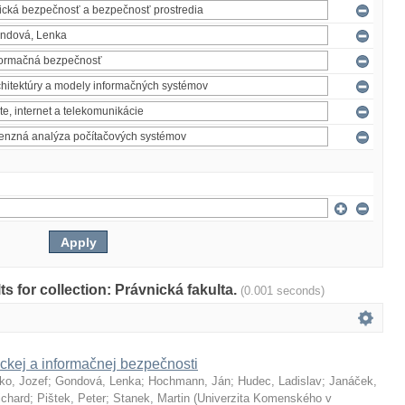
lts for collection: Právnická fakulta.
(0.001 seconds)
ckej a informačnej bezpečnosti
ko, Jozef
;
Gondová, Lenka
;
Hochmann, Ján
;
Hudec, Ladislav
;
Janáček,
ichard
;
Pištek, Peter
;
Stanek, Martin
(
Univerzita Komenského v