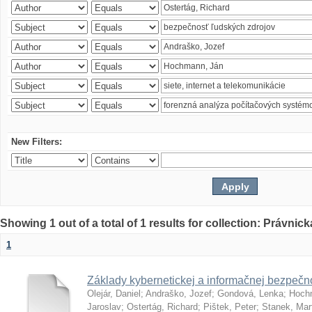
New Filters:
Showing 1 out of a total of 1 results for collection: Právnick
1
Základy kybernetickej a informačnej bezpečno
Olejár, Daniel
;
Andraško, Jozef
;
Gondová, Lenka
;
Hoch
Jaroslav
;
Ostertág, Richard
;
Pištek, Peter
;
Stanek, Mar