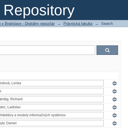
Repository
 Bratislave - Digitálny repozitár
→
Právnická fakulta
→
Search