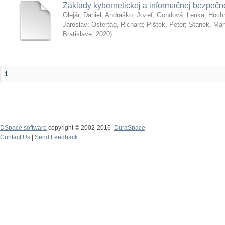
Základy kybernetickej a informačnej bezpečno
Olejár, Daniel
;
Andraško, Jozef
;
Gondová, Lenka
;
Hoch
Jaroslav
;
Ostertág, Richard
;
Pištek, Peter
;
Stanek, Mar
Bratislave
,
2020
)
1
DSpace software
copyright © 2002-2016
DuraSpace
Contact Us
|
Send Feedback