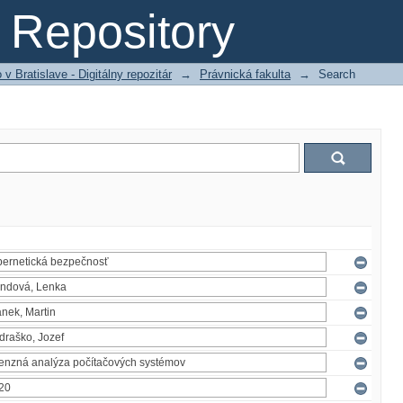
Repository
 Bratislave - Digitálny repozitár
→
Právnická fakulta
→
Search