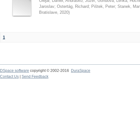
Olejár, Daniel
;
Andraško, Jozef
;
Gondová, Lenka
;
Hoch
Jaroslav
;
Ostertág, Richard
;
Pištek, Peter
;
Stanek, Mar
Bratislave
,
2020
)
1
DSpace software
copyright © 2002-2016
DuraSpace
Contact Us
|
Send Feedback