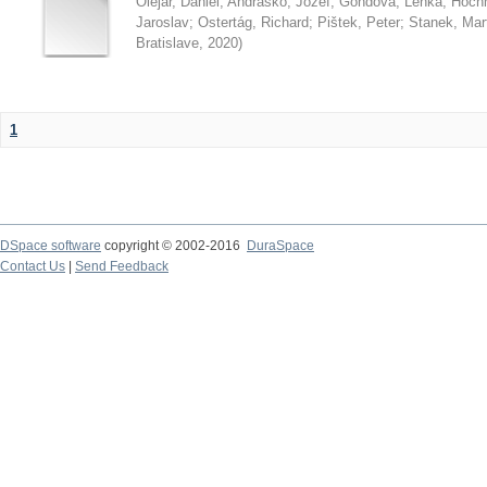
Olejár, Daniel
;
Andraško, Jozef
;
Gondová, Lenka
;
Hoch
Jaroslav
;
Ostertág, Richard
;
Pištek, Peter
;
Stanek, Mar
Bratislave
,
2020
)
1
DSpace software
copyright © 2002-2016
DuraSpace
Contact Us
|
Send Feedback