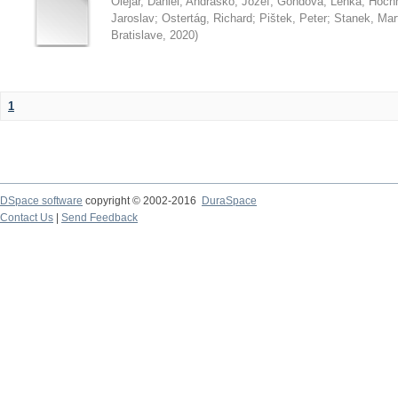
Olejár, Daniel
;
Andraško, Jozef
;
Gondová, Lenka
;
Hoch
Jaroslav
;
Ostertág, Richard
;
Pištek, Peter
;
Stanek, Mar
Bratislave
,
2020
)
1
DSpace software
copyright © 2002-2016
DuraSpace
Contact Us
|
Send Feedback