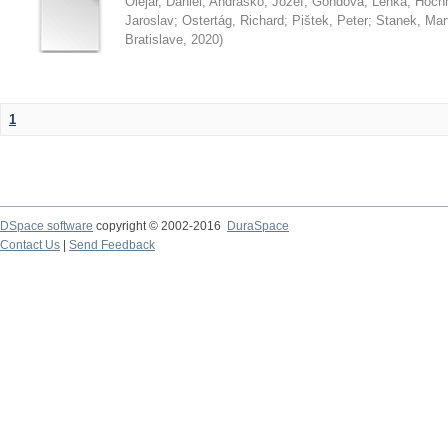
Olejár, Daniel
;
Andraško, Jozef
;
Gondová, Lenka
;
Hoch
Jaroslav
;
Ostertág, Richard
;
Pištek, Peter
;
Stanek, Mar
Bratislave
,
2020
)
1
DSpace software
copyright © 2002-2016
DuraSpace
Contact Us
|
Send Feedback