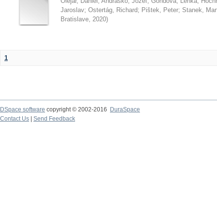
Olejár, Daniel
;
Andraško, Jozef
;
Gondová, Lenka
;
Hoch
Jaroslav
;
Ostertág, Richard
;
Pištek, Peter
;
Stanek, Mar
Bratislave
,
2020
)
1
DSpace software
copyright © 2002-2016
DuraSpace
Contact Us
|
Send Feedback