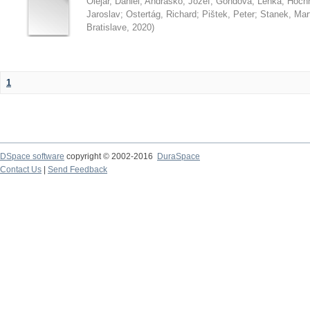
Olejár, Daniel
;
Andraško, Jozef
;
Gondová, Lenka
;
Hoch
Jaroslav
;
Ostertág, Richard
;
Pištek, Peter
;
Stanek, Mar
Bratislave
,
2020
)
1
DSpace software
copyright © 2002-2016
DuraSpace
Contact Us
|
Send Feedback