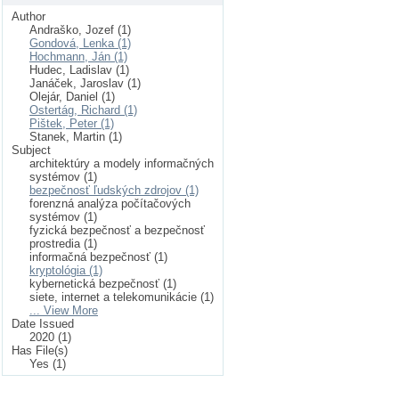
Author
Andraško, Jozef (1)
Gondová, Lenka (1)
Hochmann, Ján (1)
Hudec, Ladislav (1)
Janáček, Jaroslav (1)
Olejár, Daniel (1)
Ostertág, Richard (1)
Pištek, Peter (1)
Stanek, Martin (1)
Subject
architektúry a modely informačných
systémov (1)
bezpečnosť ľudských zdrojov (1)
forenzná analýza počítačových
systémov (1)
fyzická bezpečnosť a bezpečnosť
prostredia (1)
informačná bezpečnosť (1)
kryptológia (1)
kybernetická bezpečnosť (1)
siete, internet a telekomunikácie (1)
... View More
Date Issued
2020 (1)
Has File(s)
Yes (1)