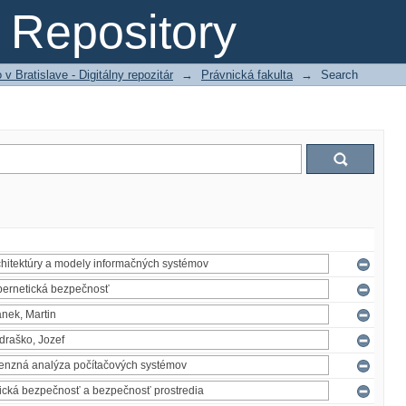
Repository
 Bratislave - Digitálny repozitár
→
Právnická fakulta
→
Search