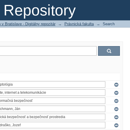
Repository
 Bratislave - Digitálny repozitár
→
Právnická fakulta
→
Search