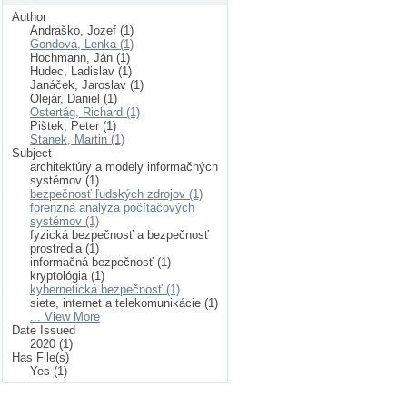
Author
Andraško, Jozef (1)
Gondová, Lenka (1)
Hochmann, Ján (1)
Hudec, Ladislav (1)
Janáček, Jaroslav (1)
Olejár, Daniel (1)
Ostertág, Richard (1)
Pištek, Peter (1)
Stanek, Martin (1)
Subject
architektúry a modely informačných
systémov (1)
bezpečnosť ľudských zdrojov (1)
forenzná analýza počítačových
systémov (1)
fyzická bezpečnosť a bezpečnosť
prostredia (1)
informačná bezpečnosť (1)
kryptológia (1)
kybernetická bezpečnosť (1)
siete, internet a telekomunikácie (1)
... View More
Date Issued
2020 (1)
Has File(s)
Yes (1)