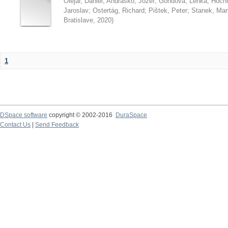
Olejár, Daniel
;
Andraško, Jozef
;
Gondová, Lenka
;
Hoch
Jaroslav
;
Ostertág, Richard
;
Pištek, Peter
;
Stanek, Mar
Bratislave
,
2020
)
1
DSpace software
copyright © 2002-2016
DuraSpace
Contact Us
|
Send Feedback