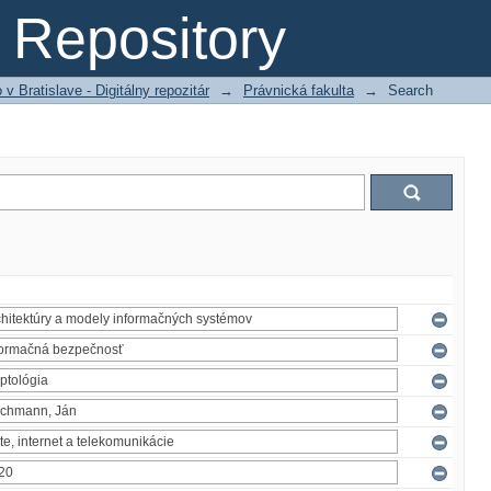
Repository
 Bratislave - Digitálny repozitár
→
Právnická fakulta
→
Search