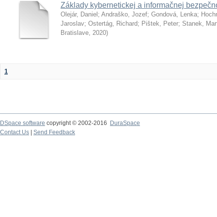
Základy kybernetickej a informačnej bezpečno
Olejár, Daniel
;
Andraško, Jozef
;
Gondová, Lenka
;
Hoch
Jaroslav
;
Ostertág, Richard
;
Pištek, Peter
;
Stanek, Mar
Bratislave
,
2020
)
1
DSpace software
copyright © 2002-2016
DuraSpace
Contact Us
|
Send Feedback