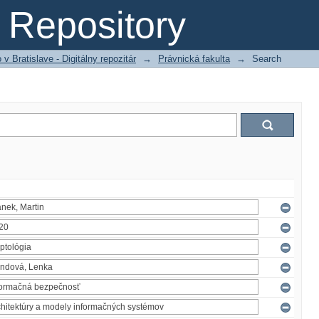
Repository
 Bratislave - Digitálny repozitár
→
Právnická fakulta
→
Search