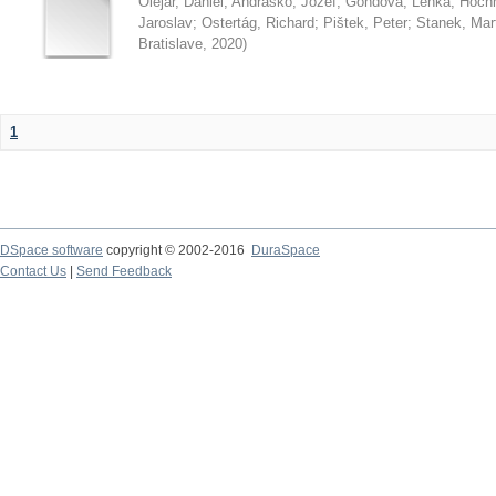
Olejár, Daniel
;
Andraško, Jozef
;
Gondová, Lenka
;
Hoch
Jaroslav
;
Ostertág, Richard
;
Pištek, Peter
;
Stanek, Mar
Bratislave
,
2020
)
1
DSpace software
copyright © 2002-2016
DuraSpace
Contact Us
|
Send Feedback