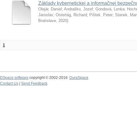
Základy kybernetickej a informačnej bezpečno
Olejár, Daniel
;
Andraško, Jozef
;
Gondová, Lenka
;
Hoch
Jaroslav
;
Ostertág, Richard
;
Pištek, Peter
;
Stanek, Mar
Bratislave
,
2020
)
1
DSpace software
copyright © 2002-2016
DuraSpace
Contact Us
|
Send Feedback