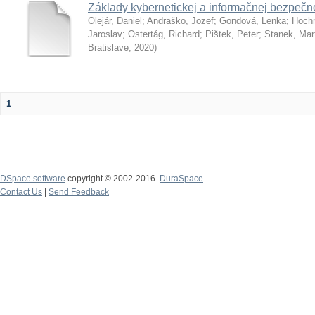
Základy kybernetickej a informačnej bezpečno
Olejár, Daniel
;
Andraško, Jozef
;
Gondová, Lenka
;
Hoch
Jaroslav
;
Ostertág, Richard
;
Pištek, Peter
;
Stanek, Mar
Bratislave
,
2020
)
1
DSpace software
copyright © 2002-2016
DuraSpace
Contact Us
|
Send Feedback