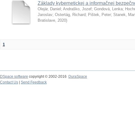
Základy kybernetickej a informačnej bezpečno
Olejár, Daniel
;
Andraško, Jozef
;
Gondová, Lenka
;
Hoch
Jaroslav
;
Ostertág, Richard
;
Pištek, Peter
;
Stanek, Mar
Bratislave
,
2020
)
1
DSpace software
copyright © 2002-2016
DuraSpace
Contact Us
|
Send Feedback