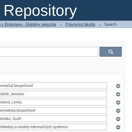
Repository
 Bratislave - Digitálny repozitár
→
Právnická fakulta
→
Search