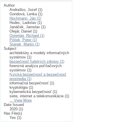
Author
Andraško, Jozef (1)
Gondová, Lenka (1)
Hochmann, Ján (1)
Hudec, Ladislav (1)
Janáček, Jaroslav (1)
Olejár, Daniel (1)
Ostertág, Richard (1)
Pištek, Peter (1)
Stanek, Martin (1)
Subject
architektúry a modely informačných
systémov (1)
bezpečnosť ľudských zdrojov (1)
forenzná analýza počítačových
systémov (1)
fyzická bezpečnosť a bezpečnosť
prostredia (1)
informačná bezpečnosť (1)
kryptológia (1)
kybernetická bezpečnosť (1)
siete, internet a telekomunikácie (1)
... View More
Date Issued
2020 (1)
Has File(s)
Yes (1)