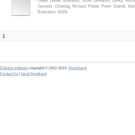
Olejár, Daniel
;
Andraško, Jozef
;
Gondová, Lenka
;
Hoch
Jaroslav
;
Ostertág, Richard
;
Pištek, Peter
;
Stanek, Mar
Bratislave
,
2020
)
1
DSpace software
copyright © 2002-2016
DuraSpace
Contact Us
|
Send Feedback