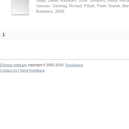
Olejár, Daniel
;
Andraško, Jozef
;
Gondová, Lenka
;
Hoch
Jaroslav
;
Ostertág, Richard
;
Pištek, Peter
;
Stanek, Mar
Bratislave
,
2020
)
1
DSpace software
copyright © 2002-2016
DuraSpace
Contact Us
|
Send Feedback