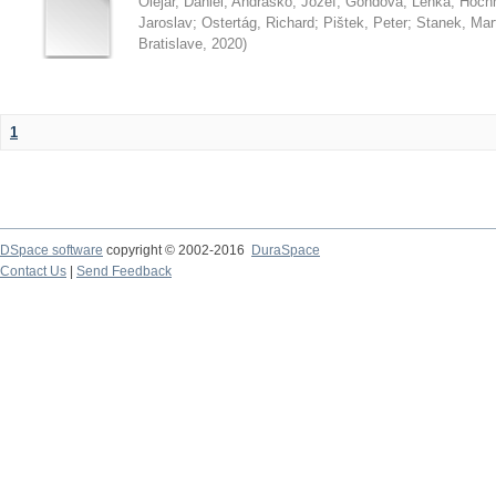
Olejár, Daniel
;
Andraško, Jozef
;
Gondová, Lenka
;
Hoch
Jaroslav
;
Ostertág, Richard
;
Pištek, Peter
;
Stanek, Mar
Bratislave
,
2020
)
1
DSpace software
copyright © 2002-2016
DuraSpace
Contact Us
|
Send Feedback