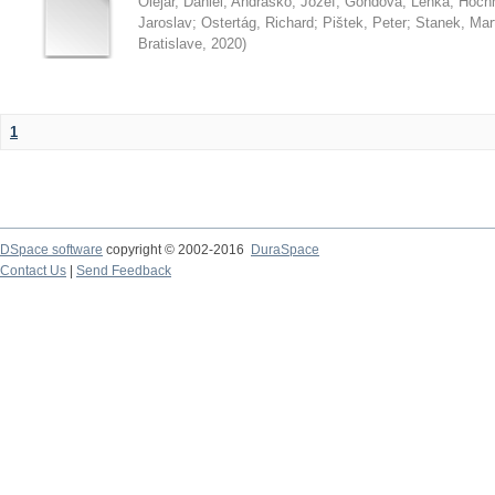
Olejár, Daniel
;
Andraško, Jozef
;
Gondová, Lenka
;
Hoch
Jaroslav
;
Ostertág, Richard
;
Pištek, Peter
;
Stanek, Mar
Bratislave
,
2020
)
1
DSpace software
copyright © 2002-2016
DuraSpace
Contact Us
|
Send Feedback