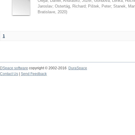
Olejár, Daniel
;
Andraško, Jozef
;
Gondová, Lenka
;
Hoch
Jaroslav
;
Ostertág, Richard
;
Pištek, Peter
;
Stanek, Mar
Bratislave
,
2020
)
1
DSpace software
copyright © 2002-2016
DuraSpace
Contact Us
|
Send Feedback