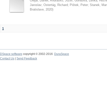
Olejár, Daniel
;
Andraško, Jozef
;
Gondová, Lenka
;
Hoch
Jaroslav
;
Ostertág, Richard
;
Pištek, Peter
;
Stanek, Mar
Bratislave
,
2020
)
1
DSpace software
copyright © 2002-2016
DuraSpace
Contact Us
|
Send Feedback