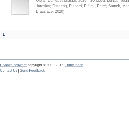
Olejár, Daniel
;
Andraško, Jozef
;
Gondová, Lenka
;
Hoch
Jaroslav
;
Ostertág, Richard
;
Pištek, Peter
;
Stanek, Mar
Bratislave
,
2020
)
1
DSpace software
copyright © 2002-2016
DuraSpace
Contact Us
|
Send Feedback