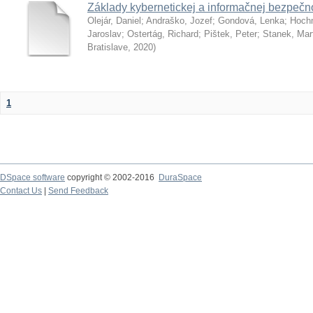
Základy kybernetickej a informačnej bezpečno
Olejár, Daniel
;
Andraško, Jozef
;
Gondová, Lenka
;
Hoch
Jaroslav
;
Ostertág, Richard
;
Pištek, Peter
;
Stanek, Mar
Bratislave
,
2020
)
1
DSpace software
copyright © 2002-2016
DuraSpace
Contact Us
|
Send Feedback