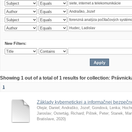
New Filters:
Showing 1 out of a total of 1 results for collection: Právnick
1
Základy kybernetickej a informačnej bezpečno
Olejár, Daniel
;
Andraško, Jozef
;
Gondová, Lenka
;
Hoch
Jaroslav
;
Ostertág, Richard
;
Pištek, Peter
;
Stanek, Mar
Bratislave
,
2020
)