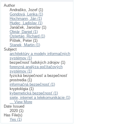
Author
Andraško, Jozef (1)
Gondová, Lenka (1)
Hochmann, Ján (1)
Hudec, Ladislav (1)
Janáček, Jaroslav (1)
Olejár, Daniel (1)
Ostertág, Richard (1)
Pištek, Peter (1)
Stanek, Martin (1)
Subject
architektúry a modely informačných
systémov (1)
bezpečnosť ľudských zdrojov (1)
forenzná analýza počítačových
systémov (1)
fyzická bezpečnosť a bezpečnosť
prostredia (1)
informačná bezpečnosť (1)
kryptológia (1)
kybernetická bezpečnosť (1)
siete, internet a telekomunikácie (1)
... View More
Date Issued
2020 (1)
Has File(s)
Yes (1)