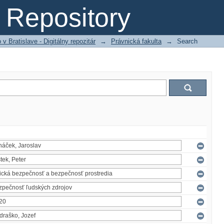
Repository
 Bratislave - Digitálny repozitár
→
Právnická fakulta
→
Search