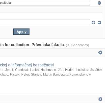
lts for collection: Právnická fakulta.
(0.002 seconds)
ckej a informačnej bezpečnosti
ko, Jozef
;
Gondová, Lenka
;
Hochmann, Ján
;
Hudec, Ladislav
;
Janáček,
ichard
;
Pištek, Peter
;
Stanek, Martin
(
Univerzita Komenského v