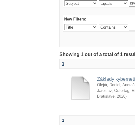
New Filters:
Showing 1 out of a total of 1 resu
1
Základy kyberneti
Olejár, Daniel
;
Andraš
Jaroslav
;
Ostertág, R
Bratislave
,
2020
)
1