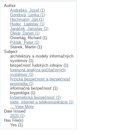
Author
Andraško, Jozef (1)
Gondová, Lenka (1)
Hochmann, Ján (1)
Hudec, Ladislav (1)
Janáček, Jaroslav (1)
Olejár, Daniel (1)
Ostertág, Richard (1)
Pištek, Peter (1)
Stanek, Martin (1)
Subject
architektúry a modely informačných
systémov (1)
bezpečnosť ľudských zdrojov (1)
forenzná analýza počítačových
systémov (1)
fyzická bezpečnosť a bezpečnosť
prostredia (1)
informačná bezpečnosť (1)
kryptológia (1)
kybernetická bezpečnosť (1)
siete, internet a telekomunikácie (1)
... View More
Date Issued
2020 (1)
Has File(s)
Yes (1)