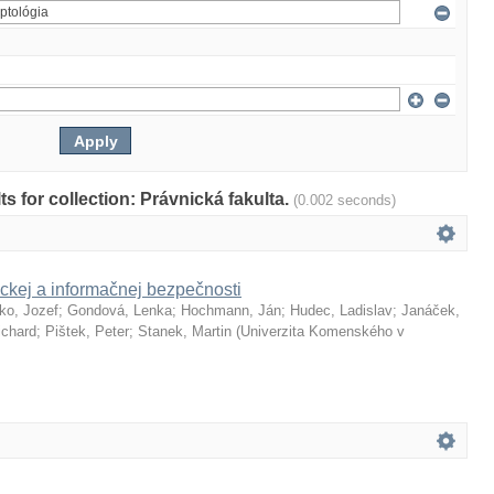
lts for collection: Právnická fakulta.
(0.002 seconds)
ckej a informačnej bezpečnosti
ko, Jozef
;
Gondová, Lenka
;
Hochmann, Ján
;
Hudec, Ladislav
;
Janáček,
ichard
;
Pištek, Peter
;
Stanek, Martin
(
Univerzita Komenského v