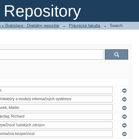
Repository
 Bratislave - Digitálny repozitár
→
Právnická fakulta
→
Search