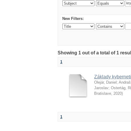
New Filters:
Showing 1 out of a total of 1 resu
1
Základy kyberneti
Olejár, Daniel
;
Andraš
Jaroslav
;
Ostertág, R
Bratislave
,
2020
)
1