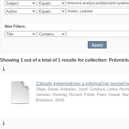
New Filters:
Showing 1 out of a total of 1 results for collection: Právnick
1
Základy kybernetickej a informačnej bezpečno
Olejár, Daniel
;
Andraško, Jozef
;
Gondová, Lenka
;
Hoch
Jaroslav
;
Ostertág, Richard
;
Pištek, Peter
;
Stanek, Mar
Bratislave
,
2020
)
1