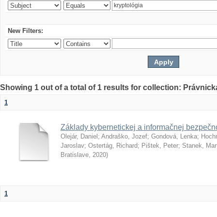
New Filters:
Showing 1 out of a total of 1 results for collection: Právnick
1
Základy kybernetickej a informačnej bezpečno
Olejár, Daniel
;
Andraško, Jozef
;
Gondová, Lenka
;
Hoch
Jaroslav
;
Ostertág, Richard
;
Pištek, Peter
;
Stanek, Mar
Bratislave
,
2020
)
1